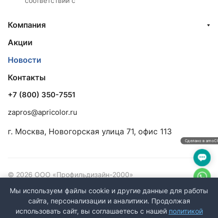
соответствии с
Компания
Акции
Новости
Контакты
+7 (800) 350-7551
zapros@apricolor.ru
г. Москва, Новогорская улица 71, офис 113
Сделано в amo
© 2026 ООО «Профильдизайн-2000»
ИНН/КПП: 7733901055/773301001 ОГРН: 5147746309464
Мы используем файлы cookie и другие данные для работы
сайта, персонализации и аналитики. Продолжая
Конфиденциальность
Оферта
использовать сайт, вы соглашаетесь с нашей
политикой