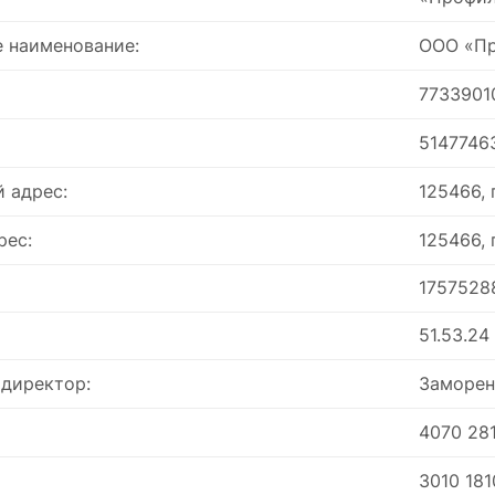
 наименование:
ООО «Пр
7733901
5147746
 адрес:
125466, 
рес:
125466, 
1757528
51.53.24
 директор:
Заморен
4070 28
3010 181