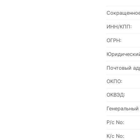
Сокращенное
ИНН/КПП:
ОГРН:
Юридический
Почтовый ад
ОКПО:
ОКВЭД:
Генеральный
Р/с No:
К/с No: