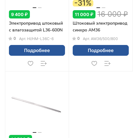
-31%
16 000 ₽
9 400 ₽
11 000 ₽
Электропривод штоковый
Штоковый электропривод
с влагозащитой L36-600N
синхро AM36
0
0
Арт.
HI/HM-L36C-6
Арт.
AM36/500/800
Подробнее
Подробнее