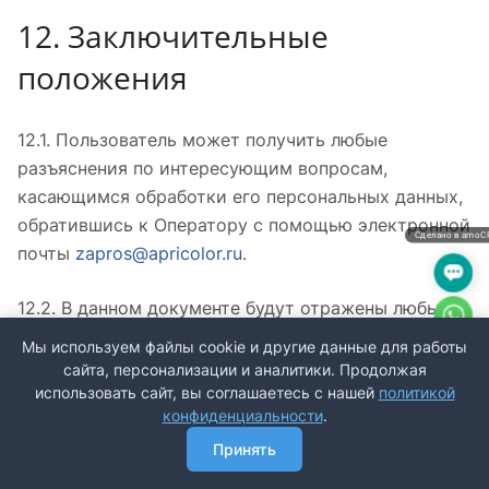
12. Заключительные
положения
12.1. Пользователь может получить любые
разъяснения по интересующим вопросам,
касающимся обработки его персональных данных,
обратившись к Оператору с помощью электронной
Сделано в amo
почты
zapros@apricolor.ru
.
12.2. В данном документе будут отражены любые
изменения политики обработки персональных
Мы используем файлы cookie и другие данные для работы
данных Оператором. Политика действует
сайта, персонализации и аналитики. Продолжая
бессрочно до замены ее новой версией.
использовать сайт, вы соглашаетесь с нашей
политикой
конфиденциальности
.
12.3. Актуальная версия Политики в свободном
Принять
Главная
Каталог
Корзина
Избранные
Контакты
Сравнение
доступе расположена в сети Интернет по адресу