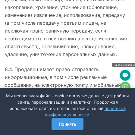
накопление, хранение, уточнение (обновление,
изменение) извлечение, использование, передачу
(в том числе передачу третьим лицам, не
исключая трансграничную передачу, если
необходимость в ней возникла в ходе исполнения
обязательств), обезличивание, блокирование,
удаление, уничтожение персональных данных.
Сделано в amo
8.4. Продавец имеет право отправлять
информационные, в том числе рекламные
сообщения, на электронную почту и мобильный
телефон Пользователя/Покупателя с его согласия,
Мы используем файлы cookie и другие данные для работы
выраженного посредством совершения им
сайта, персонализации и аналитики. Продолжая
действий, однозначно идентифицирующих этого
использовать сайт, вы соглашаетесь с нашей
политикой
конфиденциальности
.
абонента и позволяющих достоверно установить
его волеизъявление на получение сообщения.
Принять
Главная
Каталог
Корзина
Избранные
Контакты
Сравнение
Пользователь/Покупатель вправе отказаться от