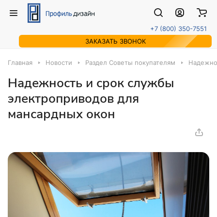
+7 (800) 350-7551
ЗАКАЗАТЬ ЗВОНОК
Главная
Новости
Раздел Советы покупателям
Надежно
Надежность и срок службы
электроприводов для
мансардных окон