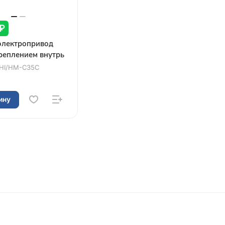
 ₽
электропривод
реплением внутрь
HI/HM-C35C
ину