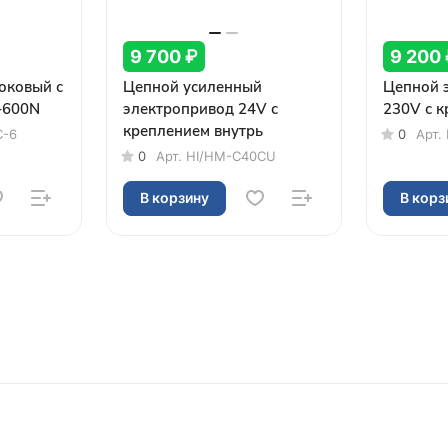
9 700 ₽
9 200
оковый с
Цепной усиленный
Цепной 
-600N
электропривод 24V с
230V с к
креплением внутрь
C-6
0
Арт.
0
Арт.
HI/HM-C40CU
В корзину
В корз