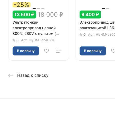
-25%
18 000 ₽
13 500 ₽
9 400 ₽
Ультратонкий
Электропривод шт
электропривод цепной
влагозащитой L36
300N, 230V с пультом (
0
Арт.
HI/HM-L36
толщиной 24 мм)
0
Арт.
HI/HM-C24HYIT
В корзину
В корзину
Назад к списку