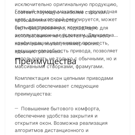
исключительно оригинальную продукцию,
Главный элемент механизма – двухрядная
соответствующую наиболее строгим
цепь, длина которой регулируется, может
требованиям по качеству,
быть адаптирована к конкретным
сертифицированную, подходящую для
эксплуатационным условиям. Двухрядная
использования на объектах различного
конфигурация увеличивает прочность,
назначения, жилых, коммерческих,
несущую способность привода, позволяет
административных.
Преимущества
использовать не только с обычными, но и
массивными створками, фрамугами.
Комплектация окон цепными приводами
Mingardi обеспечивает следующие
преимущества:
Повышение бытового комфорта,
обеспечение удобства закрытия и
открытия окон. Возможна реализация
алгоритмов дистанционного и