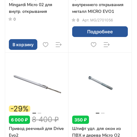
Mingardi Micro 02 для
внутреннего открывания
внутр. открывания
металл MICRO EVО1
0
0
Арт.
MG/2701056
Подробнее
В корзину
-29%
8 400 ₽
6 000 ₽
350 ₽
Привод реечный для Drive
Штифт удл. для окон из
Evo2
ПВХ и дерева Micro О2