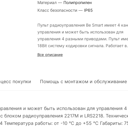
Материал
—
Полипропилен
Класс безопасности
—
IP65
Пульт радиоуправления Be Smart имеет 4 ка
управления и может быть использован для
управления 4 разными приводами. Пульт им
18Bit систему кодировки сигнала. Работает в
комплекте с блоком радиоуправления 2217М
Все описание
LRS2218. Технические характеристики Батар
12V, mod 23A Частота сигнала: 433,92 МГц
Кодировка: 262144 Температура работы: от -
до +55 °С Габариты: 75х38х15 мм
оцесс покупки
Помощь с монтажом и обслуживание
правления и может быть использован для управления 4
 с блоком радиоуправления 2217М и LRS2218. Техничес
4 Температура работы: от -10 °С до +55 °С Габариты: 