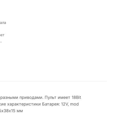
нала
еет
 и
ея:
10 °С
 разными приводами. Пульт имеет 18Bit
кие характеристики Батарея: 12V, mod
75х38х15 мм