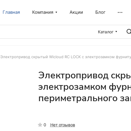
Главная
Компания
Акции
Блог
Каталог
Электропривод скрытый Wicloud RC LOCK с электрозамком фурниту
Электропривод скры
электрозамком фурн
периметрального з
0
Нет отзывов