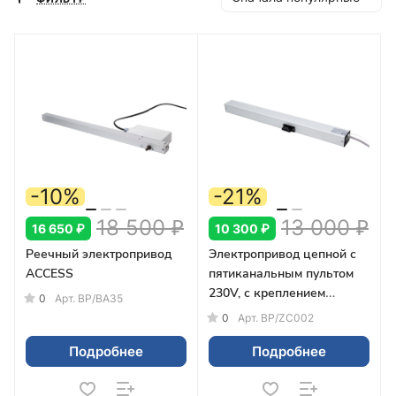
производственных процессов.
-10%
-21%
18 500 ₽
13 000 ₽
16 650 ₽
10 300 ₽
Реечный электропривод
Электропривод цепной с
ACCESS
пятиканальным пультом
230V, с креплением
0
Арт.
BP/BA35
наружу
0
Арт.
BP/ZC002
Подробнее
Подробнее