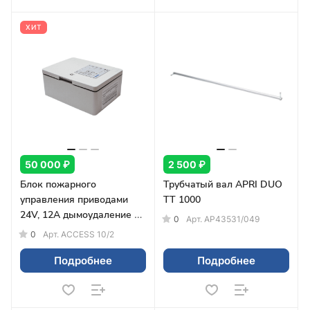
ХИТ
50 000 ₽
2 500 ₽
Блок пожарного
Трубчатый вал APRI DUO
управления приводами
TT 1000
24V, 12А дымоудаление и
0
Арт.
AP43531/049
вентиляция
0
Арт.
ACCESS 10/2
Подробнее
Подробнее