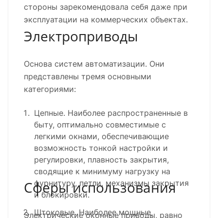
стороны зарекомендовала себя даже при
эксплуатации на коммерческих объектах.
Электроприводы
Основа систем автоматизации. Они
представлены тремя основными
категориями:
Цепные. Наиболее распространенные в
быту, оптимально совместимые с
легкими окнами, обеспечивающие
возможность тонкой настройки и
регулировки, плавность закрытия,
сводящие к минимуму нагрузку на
Сферы использования
фурнитуру, петли, механизмы закрытия
и блокировки.
Штоковые. Наиболее мощные,
Электрические оконные приводы, равно