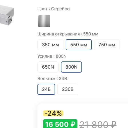
Цвет :
Серебро
Ширина открывания :
550 мм
350 мм
550 мм
750 мм
Усилие :
800N
650N
800N
Вольтаж :
24В
24В
230В
-24%
21 800 ₽
16 500 ₽